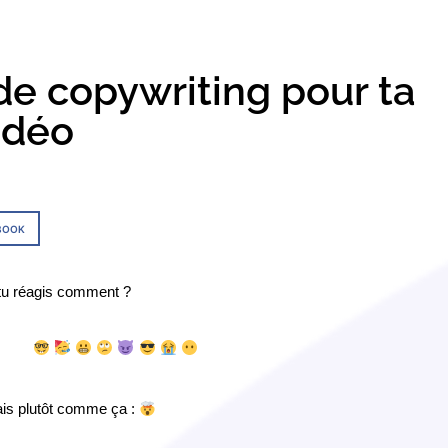
de copywriting pour ta
idéo
BOOK
 tu réagis comment ?
tais plutôt comme ça :