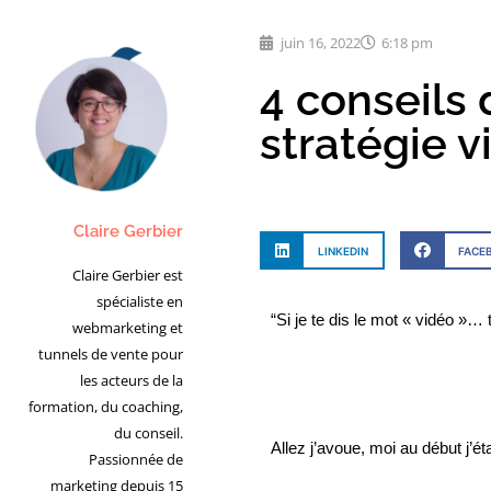
juin 16, 2022
6:18 pm
4 conseils 
stratégie v
Claire Gerbier
LINKEDIN
FACE
Claire Gerbier est
spécialiste en
“
Si je te dis le mot « vidéo »…
webmarketing et
tunnels de vente pour
les acteurs de la
formation, du coaching,
du conseil.
Allez j’avoue, moi au début j’é
Passionnée de
marketing depuis 15