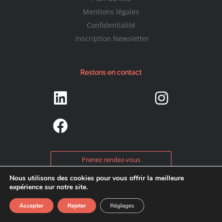
Mentions légales
Confidentialité
Inscription Newsletter
Restons en contact
Prenez rendez-vous
Nous utilisons des cookies pour vous offrir la meilleure
expérience sur notre site.
keep calm & grow – Copyright 2026 – Claire Gerbier
Accepter
Rejeter
Réglages