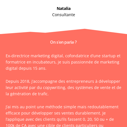
Natalia
Consultante
On s'en parle ?
Ex-directrice marketing digital, cofondatrice d’une startup et
formatrice en incubateurs, je suis passionnée de marketing
digital depuis 15 ans.
Depuis 2018, j’accompagne des entrepreneurs à développer
leur activité par du copywriting, des systèmes de vente et de
la génération de trafic.
J’ai mis au point une méthode simple mais redoutablement
efficace pour développer ses ventes durablement. Je
l’applique avec des clients qu’ils fassent 0, 20, 50 ou + de
100k de CA avec une cible de clients particuliers ou